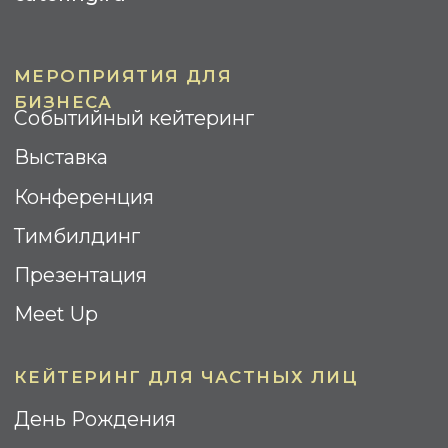
Кофе-Брейк
Гала-ужин
Барбекю
Бизнес-завтрак
Коктейль
Street Food
ИНФОРМАЦИЯ
Контакты
О компании
Реализованные проекты
Отзывы
Вопрос-ответ
Площадки
WOODEN CATERING © 2025.