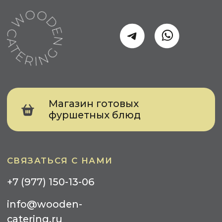
БИЗНЕСА
Событийный кейтеринг
Выставка
Конференция
Тимбилдинг
Презентация
Meet Up
КЕЙТЕРИНГ ДЛЯ ЧАСТНЫХ ЛИЦ
День Рождения
Свадьба
Детский Праздник
Вечеринка
УСЛУГИ
Фуршеты
Банкеты