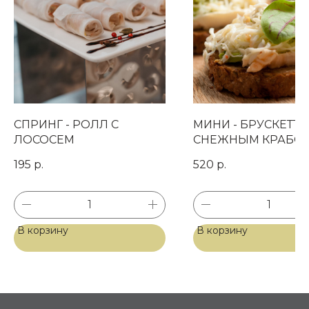
СПРИНГ - РОЛЛ С
МИНИ - БРУСКЕТТА
ЛОСОСЕМ
СНЕЖНЫМ КРАБОМ
Магазин готовых
АВОКАДО И ИМБ
фуршетных блюд
195
р.
520
р.
СОУСОМ
СВЯЗАТЬСЯ С НАМИ
+7 (977) 150-13-06
В корзину
В корзину
info@wooden-
catering.ru
МЕРОПРИЯТИЯ ДЛЯ