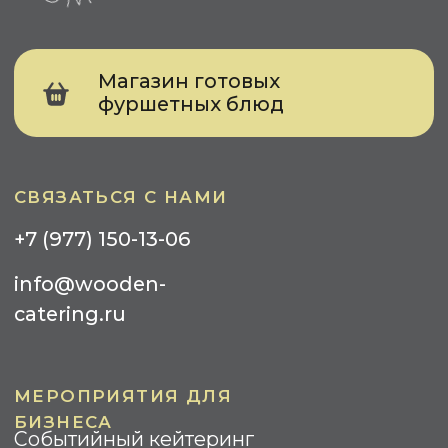
Тимбилдинг
Презентация
Meet Up
КЕЙТЕРИНГ ДЛЯ ЧАСТНЫХ ЛИЦ
День Рождения
Свадьба
Детский Праздник
Вечеринка
УСЛУГИ
Фуршеты
Банкеты
Кофе-Брейк
Гала-ужин
Барбекю
Бизнес-завтрак