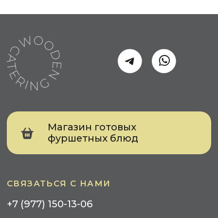
МЕРОПРИЯТИЯ ДЛЯ
БИЗНЕСА
Событийный кейтеринг
Выставка
Конференция
Тимбилдинг
Презентация
Meet Up
КЕЙТЕРИНГ ДЛЯ ЧАСТНЫХ ЛИЦ
День Рождения
Свадьба
Детский Праздник
Вечеринка
УСЛУГИ
Фуршеты