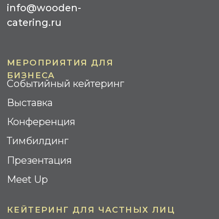
Банкеты
Кофе-Брейк
Гала-ужин
Барбекю
Бизнес-завтрак
Коктейль
Street Food
ИНФОРМАЦИЯ
Контакты
О компании
Реализованные проекты
Отзывы
Вопрос-ответ
Площадки