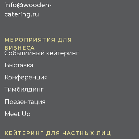
Банкеты
Кофе-Брейк
Гала-ужин
Барбекю
Бизнес-завтрак
Коктейль
Street Food
ИНФОРМАЦИЯ
Контакты
О компании
Реализованные проекты
Отзывы
Вопрос-ответ
Площадки