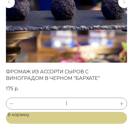
ФРОМАЖ ИЗ АССОРТИ СЫРОВ С
К
Магазин готовых
ВИНОГРАДОМ В ЧЕРНОМ "БАРХАТЕ"
М
фуршетных блюд
175
р.
22
СВЯЗАТЬСЯ С НАМИ
+7 (977) 150-13-06
В корзину
В
info@wooden-
catering.ru