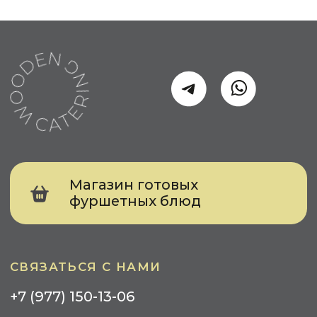
МЕРОПРИЯТИЯ ДЛЯ
БИЗНЕСА
Событийный кейтеринг
Выставка
Конференция
Тимбилдинг
Презентация
Meet Up
КЕЙТЕРИНГ ДЛЯ ЧАСТНЫХ ЛИЦ
День Рождения
Свадьба
Детский Праздник
Вечеринка
УСЛУГИ
Фуршеты