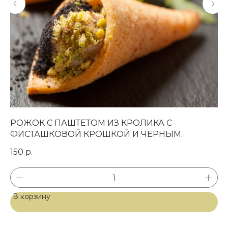
РОЖОК С ПАШТЕТОМ ИЗ КРОЛИКА С
Т
Магазин готовых
ФИСТАШКОВОЙ КРОШКОЙ И ЧЕРНЫМ
фуршетных блюд
2
"БАРХАТОМ"
150
р.
СВЯЗАТЬСЯ С НАМИ
+7 (977) 150-13-06
В корзину
В
info@wooden-
catering.ru