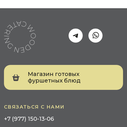
МЕРОПРИЯТИЯ ДЛЯ
БИЗНЕСА
Событийный кейтеринг
Выставка
Конференция
Тимбилдинг
Презентация
Meet Up
КЕЙТЕРИНГ ДЛЯ ЧАСТНЫХ ЛИЦ
День Рождения
Свадьба
Детский Праздник
Вечеринка
УСЛУГИ
Фуршеты