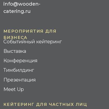
Банкеты
Кофе-Брейк
Гала-ужин
Барбекю
Бизнес-завтрак
Коктейль
Street Food
ИНФОРМАЦИЯ
Контакты
О компании
Реализованные проекты
Отзывы
Вопрос-ответ
Площадки