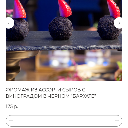
Магазин готовых
ФРОМАЖ ИЗ АССОРТИ СЫРОВ С
К
фуршетных блюд
ВИНОГРАДОМ В ЧЕРНОМ "БАРХАТЕ"
М
175
р.
22
СВЯЗАТЬСЯ С НАМИ
+7 (977) 150-13-06
info@wooden-