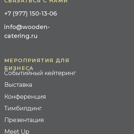
УСЛУГИ
Фуршеты
Банкеты
Кофе-Брейк
Гала-ужин
Барбекю
Бизнес-завтрак
Коктейль
Street Food
ИНФОРМАЦИЯ
Контакты
О компании
Реализованные проекты
Отзывы
Вопрос-ответ
Площадки