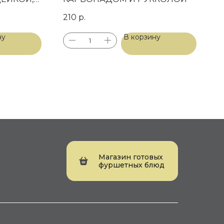
210
р.
И
М
ну
В корзину
Магазин готовых
фуршетных блюд