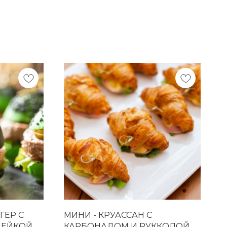
ГЕР С
МИНИ - КРУАССАН С
ЕЙКОЙ,
КАРБОНАДОМ И РУККОЛОЙ