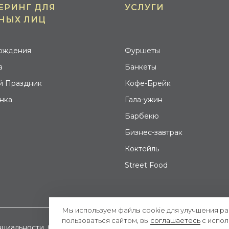
ЕРИНГ ДЛЯ
УСЛУГИ
НЫХ ЛИЦ
ождения
Фуршеты
а
Банкеты
й Праздник
Кофе-Брейк
нка
Гала-ужин
Барбекю
Бизнес-завтрак
Коктейль
Street Food
Мы используем файлы cookie для улучшения р
пользоваться сайтом, вы
соглашаетесь
с испол
циальности
Cогласие на обработку персональных данных