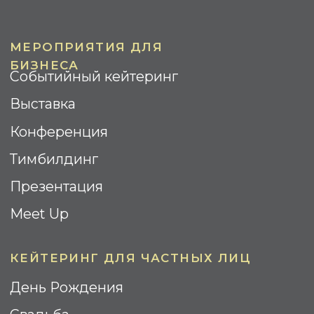
Гала-ужин
Барбекю
Бизнес-завтрак
Коктейль
Street Food
ИНФОРМАЦИЯ
Контакты
О компании
Реализованные проекты
Отзывы
Вопрос-ответ
Площадки
WOODEN CATERING © 2025.
Все права Защищены