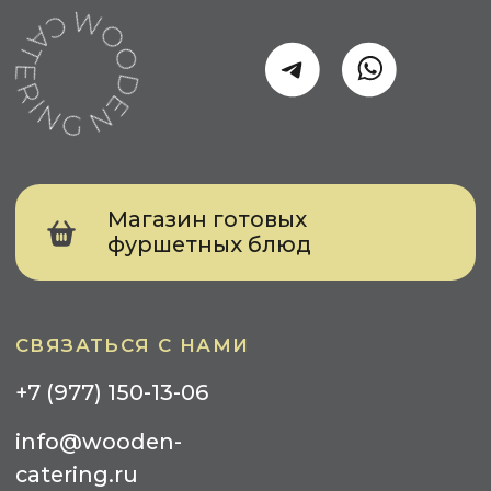
БИЗНЕСА
Событийный кейтеринг
Выставка
Конференция
Тимбилдинг
Презентация
Meet Up
КЕЙТЕРИНГ ДЛЯ ЧАСТНЫХ ЛИЦ
День Рождения
Свадьба
Детский Праздник
Вечеринка
УСЛУГИ
Фуршеты
Банкеты
Кофе-Брейк