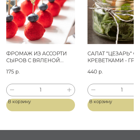
ФРОМАЖ ИЗ АССОРТИ
САЛАТ "ЦЕЗАРЬ" С
СЫРОВ С ВЯЛЕНОЙ
КРЕВЕТКАМИ - ГРИ
Магазин готовых
КЛЮКВОЙ И ГОЛУБИКОЙ
ХРУСТЯЩИМИ
фуршетных блюд
175
р.
440
р.
В КРАСНОМ "БАРХАТЕ"
ЛИСТЬЯМИ РОМЭН
АЙСБЕРГ, ЧЕСНО
ГРЕНКАМИ И СЫР
СВЯЗАТЬСЯ С НАМИ
"ПАРМЕЗАН"
+7 (977) 150-13-06
В корзину
В корзину
info@wooden-
catering.ru
МЕРОПРИЯТИЯ ДЛЯ