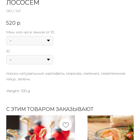
ЛОСОСЕМ
SKU:
147
520
р.
Мин. кол-во в заказе от 10
10
лосось натуральный, картофель, морковь, майонез, перепелиное
яйцо, зелень
Weight: 100 g
С ЭТИМ ТОВАРОМ ЗАКАЗЫВАЮТ